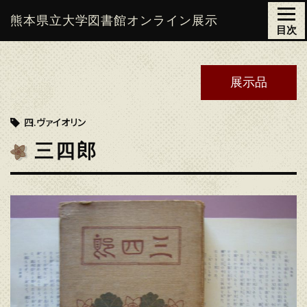
熊本県立大学図書館
オンライン展示
目次
展示品
四.ヴァイオリン
三四郎